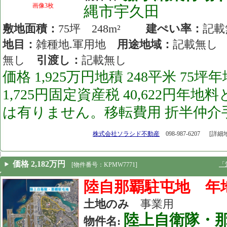
画像3枚
縄市宇久田
敷地面積：
75坪 248m²
建ぺい率：
記
地目：
雑種地.軍用地
用途地域：
記載無
無し
引渡し：
記載無し
価格 1,925万円地積 248平米 75坪年
1,725円固定資産税 40,622円
は有りません。移転費用 折半仲介手
[26.05.15]
株式会社ソラシド不動産
098-987-6207
[詳細
価格 2,182万円
「
[物件番号：KPMW7771]
陸自那覇駐屯地 年地
土地のみ
事業用
陸上自衛隊・
物件名: