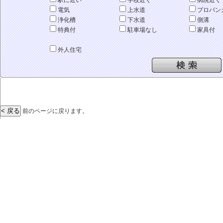
駅に近い
学校近く
病院近く
電気
上水道
プロパン
浄化槽
下水道
側溝
特典付
駐車場なし
家具付
外人住宅
前のページに戻ります。