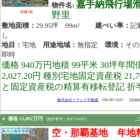
嘉手納飛行場
物件名:
画像1枚
野里
敷地面積：
29.95坪 99m²
建ぺい率：
し
地目：
宅地
用途地域：
無指定
環境：
そ
即時
価格 940万円地積 99平米 30坪年
2,027.20円 種別宅地固定資産税 2
と固定資産税の精算有移転登記 折半仲
[26.03.11]
株式会社ソラシド不動産
098-987-6207
[詳細
価格 13,882万円
「
[物件番号：HHVX4362]
空・那覇基地 年地料