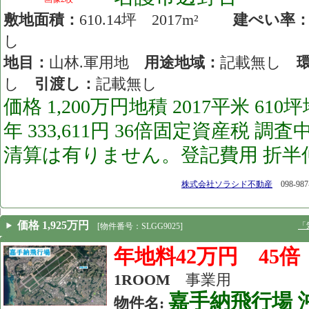
敷地面積：
610.14坪 2017m²
建ぺい率
し
地目：
山林.軍用地
用途地域：
記載無し
し
引渡し：
記載無し
価格 1,200万円地積 2017平米 61
年 333,611円 36倍固定資産税 
清算は有りません。登記費用 折半仲介手
[26.05.28]
株式会社ソラシド不動産
098-987
価格 1,925万円
「
[物件番号：SLGG9025]
年地料42万円 45
1ROOM
事業用
嘉手納飛行場 
物件名: