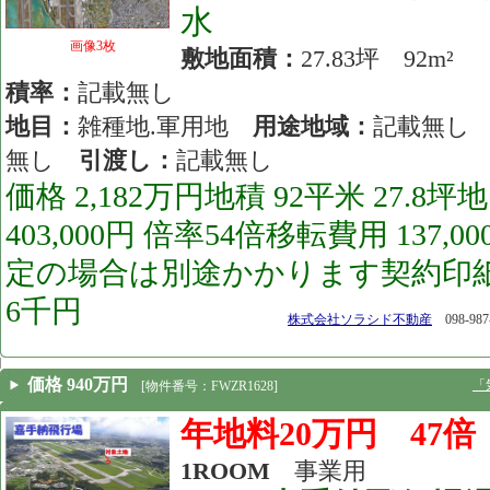
水
画像3枚
敷地面積：
27.83坪 92m
積率：
記載無し
地目：
雑種地.軍用地
用途地域：
記載無
無し
引渡し：
記載無し
価格 2,182万円地積 92平米 27.8
403,000円 倍率54倍移転費用 137
定の場合は別途かかります契約印紙 
6千円
[26.04.02]
株式会社ソラシド不動産
098-987
価格 940万円
「
[物件番号：FWZR1628]
年地料20万円 47
1ROOM
事業用