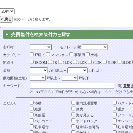
前のページに戻ります。
市町村
モノレール駅
カテゴリー
戸建て
マンション
事業用
土地
間取り
1ROOM
1K
1LDK
2LDK
3LDK
4LDK
5LDK
金額
万円以上～
万円以下
敷地面積(土地)
坪以上～
坪以下
キーワード
例)
首里
※「○○市△△」で物件が見つからない場合は「△△」だけでも
こだわり
浴槽
室内洗濯置場
バス・ト
給湯
冷房
暖房
角部屋
海が見える
フローリ
バルコニー
オートロック
エレベー
駐車場付
駐車場2台可能
駐車場3