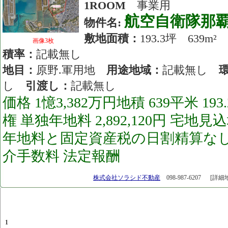
1ROOM
事業用
航空自衛隊那
物件名:
敷地面積：
193.3坪 639
画像3枚
積率：
記載無し
地目：
原野.軍用地
用途地域：
記載無し
し
引渡し：
記載無し
価格 1憶3,382万円地積 639平米 1
権 単独年地料 2,892,120円 宅地見
年地料と固定資産税の日割精算なし
介手数料 法定報酬
[26.05.01]
株式会社ソラシド不動産
098-987-6207
[詳細
1