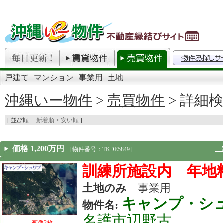
戸建て
マンション
事業用
土地
沖縄いー物件
>
売買物件
> 詳細
[ 並び順
新着順
>
安い順
]
価格 1,200万円
「
[物件番号：TKDE5849]
訓練所施設内 年地料33
土地のみ
事業用
キャンプ・シ
物件名:
名護市辺野古
画像2枚