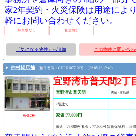
家2年契約・火災保険は用途によ
軽にお問い合わせください。
駐車場なし
礼金無し
「気になる物件」へ追加
この物件に問い合わ
仲村貸店舗
[物件番号：GDPX1077 202] ('26.05.13,12:40)
宜野湾市普天間2丁
宜野湾市普天間
店舗・事務所
2階建て
家賃:77,000円
画像7枚
敷金：77,000円 礼金：77,000円 賃貸保証料：53