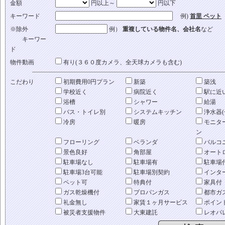
金額
円以上～
円以下
キーワード
例)
首里 ペット
※除外
例）
重複している物件名、会社名
など
キーワー
ド
物件動画
有り(３６０度カメラ、全天球カメラも含む)
こだわり
初期費用0円プラン
新築
築浅
学校近く
病院近く
駅に近
浴槽
シャワー
給湯
バス・トイレ別
システムキッチン
浄水器(
冷房
暖房
モニタ
ン
フローリング
ベランダ
バルコ
景色良好
角部屋
オート
駐車場なし
駐車場有
駐車場
駐車場3台可能
駐車場別契約
インタ
ペット可
特典付
家具付
ガス乾燥機付
プロパンガス
都市ガ
礼金無し
家賃１ヶ月サービス
ポイン
被災者支援物件
大東建託
レオパ