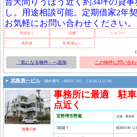
普天間りうぼう近く約34坪の貸
し。用途相談可能。定期借家2年
お気軽にお問い合わせください。
学校近く
浴槽
シャワー
角部屋
駐車場なし
「気になる物件」へ追加
この物件に問い合わ
武島第一ビル
[物件番号：488201 201] ('26.04.11,13:39)
事務所に最適 駐車
点近く
宜野湾市野嵩
店舗・事務所
3階建て
昭和61年 1
画像21枚