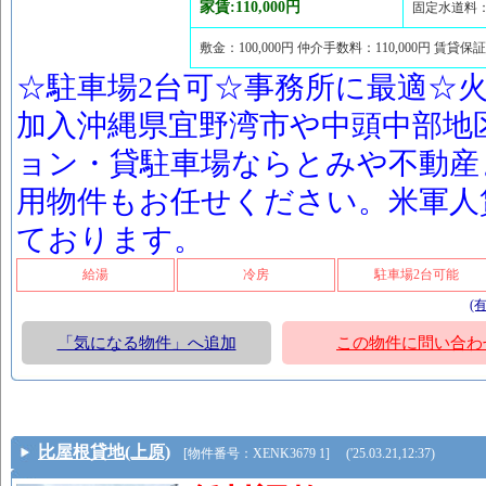
家賃:110,000円
固定水道料：2
敷金：100,000円 仲介手数料：110,000円 賃貸保
☆駐車場2台可☆事務所に最適☆
加入沖縄県宜野湾市や中頭中部地
ョン・貸駐車場ならとみや不動産
用物件もお任せください。米軍人
ております。
給湯
冷房
駐車場2台可能
(
「気になる物件」へ追加
この物件に問い合わ
比屋根貸地(上原)
[物件番号：XENK3679 1] ('25.03.21,12:37)