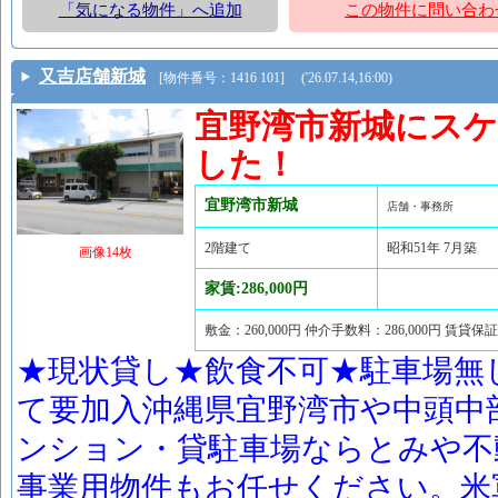
「気になる物件」へ追加
この物件に問い合わ
又吉店舗新城
[物件番号：1416 101] ('26.07.14,16:00)
宜野湾市新城にス
した！
宜野湾市新城
店舗・事務所
2階建て
昭和51年 7月築
画像14枚
家賃:286,000円
敷金：260,000円 仲介手数料：286,000円 賃貸保
★現状貸し★飲食不可★駐車場無
て要加入沖縄県宜野湾市や中頭中
ンション・貸駐車場ならとみや不
事業用物件もお任せください。米