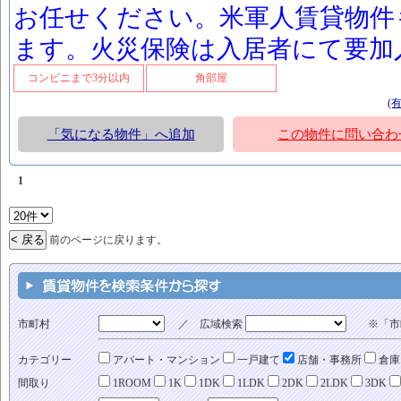
お任せください。米軍人賃貸物件
ます。火災保険は入居者にて要加
コンビニまで3分以内
角部屋
(
「気になる物件」へ追加
この物件に問い合わ
1
前のページに戻ります。
市町村
／ 広域検索
※「市町
カテゴリー
アパート・マンション
一戸建て
店舗・事務所
倉庫
間取り
1ROOM
1K
1DK
1LDK
2DK
2LDK
3DK