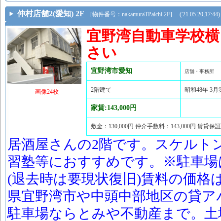
仲村店舗2(愛知) 2F
[物件番号：nakamuraTPaichi 2F] ('21.05.20,17:44)
宜野湾自動車学校横
さい
宜野湾市愛知
店舗・事務所
2階建て
昭和48年 3月
画像24枚
家賃:143,000円
敷金：130,000円 仲介手数料：143,000円 賃貸保
居酒屋さんの2階です。スケルト
習塾等におすすめです。※駐車場
(退去時は要現状復旧)賃料の価格
県宜野湾市や中頭中部地区の貸ア
駐車場ならとみや不動産まで。土