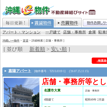
アパート・マンション
一戸建て
店舗・事務所
倉庫
駐車
沖縄いー物件
>
賃貸
> 詳細検索 [ 店舗・事務所 ]
[ 並び順
新着順
>
安い順
]
↓検索
嘉陽アパート
[物件番号：TZUL0319 1] ('26.07.25,11:15)
店舗・事務所等と
名護市大東
店舗・事務所
4階建て
昭和49年 2月築