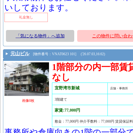
いしております。
礼金無し
「気になる物件」へ追加
この物件に問い合わ
元山ビル
[物件番号：VNAT0623 101] ('26.07.03,16:02)
1階部分の内一部賃
なし
宜野湾市新城
店舗・事務所
3階建て
画像8枚
家賃:77,000円
敷金：77,000円 仲介手数料：77,000円 賃貸保証
事務所や倉庫向きの1階の一部分