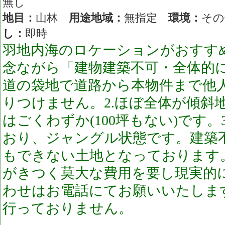
無し
地目：
山林
用途地域：
無指定
環境：
そ
し：
即時
羽地内海のロケーションがおすす
念ながら「建物建築不可・全体的に
道の袋地で道路から本物件まで他
りつけません。2.ほぼ全体が傾斜
はごくわずか(100坪もない)です
おり、ジャングル状態です。建築
もできない土地となっております
がきつく莫大な費用を要し現実的
わせはお電話にてお願いいたしま
行っておりません。