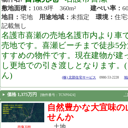
敷地面積：
108.9坪 360m²
建ぺい率：
地目：
宅地
用途地域：
未指定
環境：
住
記載無し
名護市喜瀬の売地名護市内より車で
売地です。喜瀬ビーチまで徒歩5
すすめの物件です。現在建物が建
し更地での引き渡しとなります。
ん)
[26.07.25]
(株) 北部住宅サービス
0980-53-2228
地図
価格 1,375万円
「
[物件番号：TCNP0424]
自然豊かな大宜味の
せんか
土地
画像30枚