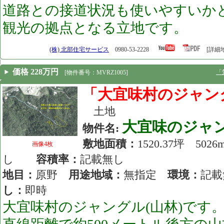
道路との接道状況も使いやすいか
観光の拠点となる立地です。
[25.03.08]
(株) 北部住宅サービス
0980-53-2228
[詳細
価格 228万円
「
[物件番号：MVRZ1005]
「大宜味村のジャン
土地
大宜味のジャ
物件名:
敷地面積：
1520.37坪 50
画像4枚
し
容積率：
記載無し
地目：
原野
用途地域：
無指定
環境：
記
し：
即時
大宜味村のジャングル(山林)です