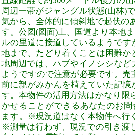
直線距離で約500メートル後方の
周辺一帯がジャングル状態(山林)
気から、全体的に傾斜地で起伏の
す。公図(図面)上、国道より本地
ルの里道に接道しているようです
地まで、たどり着くことは困難か
地周辺では、ハブやイノシシなど
ようですので注意が必要です。売主
前に親がみかんを植えていた記憶
す。本物件の活用方法はかなり限
かせることができるあなたのお問
ます。※現況道はなく本物件へ行
※測量は行わず、現況での引き渡