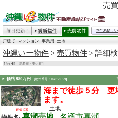
売買
戸建て
マンション
事業用
土地
沖縄いー物件
>
売買物件
> 詳細検索
[ 並び順
新着順
>
安い順
]
価格 980万円
「
[物件番号：RXEV9729]
海まで徒歩５分 更
ます。
土地
画像17枚
喜瀬売地
名護市喜瀬
物件名: