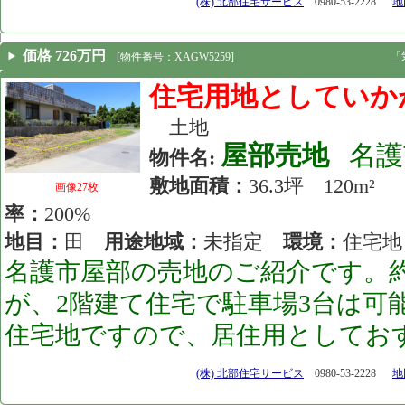
[24.11.08]
(株) 北部住宅サービス
0980-53-2228
地図
価格 726万円
「
[物件番号：XAGW5259]
住宅用地としていか
土地
屋部売地
名護
物件名:
敷地面積：
36.3坪 120m
画像27枚
率：
200%
地目：
田
用途地域：
未指定
環境：
住宅
名護市屋部の売地のご紹介です。約
が、2階建て住宅で駐車場3台は可
住宅地ですので、居住用としてお
[24.08.02]
(株) 北部住宅サービス
0980-53-2228
地図