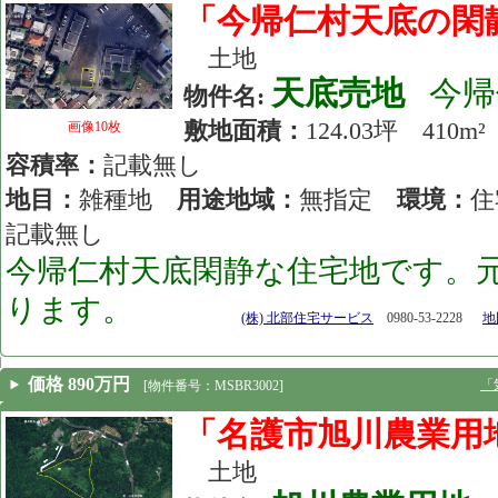
「今帰仁村天底の閑
土地
天底売地
今帰
物件名:
敷地面積：
124.03坪 41
画像10枚
容積率：
記載無し
地目：
雑種地
用途地域：
無指定
環境：
記載無し
今帰仁村天底閑静な住宅地です。
ります。
[26.06.12]
(株) 北部住宅サービス
0980-53-2228
地図
価格 890万円
「
[物件番号：MSBR3002]
「名護市旭川農業用
土地