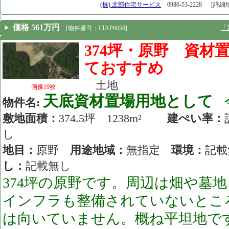
[25.06.26]
(株) 北部住宅サービス
0980-53-2228
[詳細
価格 561万円
「
[物件番号：LTAP6058]
374坪・原野 資材
ておすすめ
土地
画像19枚
天底資材置場用地として
物件名:
敷地面積：
374.5坪 1238m²
建ぺい率：
し
地目：
原野
用途地域：
無指定
環境：
記
し：
記載無し
374坪の原野です。周辺は畑や墓
インフラも整備されていないとこ
は向いていません。概ね平坦地で