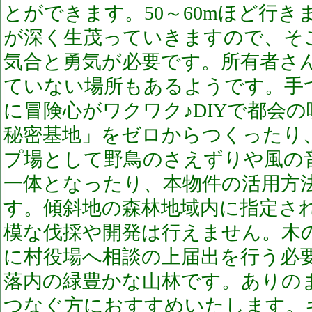
とができます。50～60mほど行
が深く生茂っていきますので、そ
気合と勇気が必要です。所有者さ
ていない場所もあるようです。手
に冒険心がワクワク♪DIYで都会
秘密基地」をゼロからつくったり
プ場として野鳥のさえずりや風の
一体となったり、本物件の活用方
す。傾斜地の森林地域内に指定さ
模な伐採や開発は行えません。木
に村役場へ相談の上届出を行う必
落内の緑豊かな山林です。ありの
つなぐ方におすすめいたします。