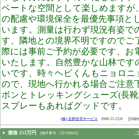
ベートな空間として楽しめますが
の配慮や環境保全を最優先事項と
います。測量は行わず現況有姿で
す、隣地との境界不明ですのでご
際には事前ご予約が必要です、お
いたします。自然豊かな山林です
いです、時々ヘビくんもニョロニ
ので、現地へ行かれる場合ご注意
ボンとトレッキングシューズ(長靴
スプレーもあればグッドです。
[26.07.16]
(株) 北部住宅サービス
0980-53-2228
[詳細
価格 153万円
「
[物件番号：JXVR0045]