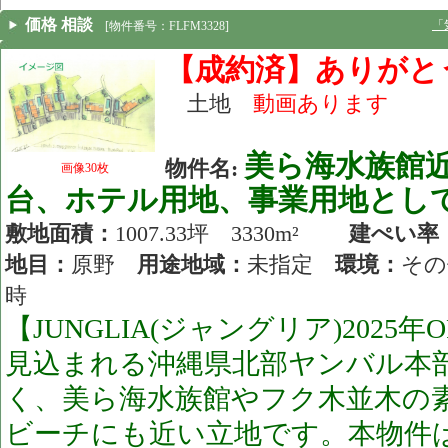
価格 相談
「
[物件番号：FLFM3328]
【成約済】ありがと
土地
動画あります
美ら海水族館
物件名:
画像30枚
台、ホテル用地、事業用地とし
敷地面積：
1007.33坪 3330m²
建ぺい率
地目：
原野
用途地域：
未指定
環境：
そ
時
【JUNGLIA(ジャングリア)2025
見込まれる沖縄県北部ヤンバル本
く、美ら海水族館やフク木並木の
ビーチにも近い立地です。本物件は約