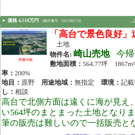
価格 4,518万円
「
[物件番号：DGUR0774]
「高台で景色良好」
土地
崎山売地
今帰
物件名:
画像30枚
敷地面積：
564.77坪 18
率：
200%
地目：
原野
用途地域：
無指定
環境：
記
し：
相談
高台で北側方面は遠くに海が見え
い564坪のまとまった土地となり
筆の販売は難しいので一括販売と