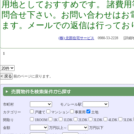
用地としておすすめです。 諸費
問合せ下さい。お問い合わせはお
ます。メールでの返信は行ってお
[25.06.26]
(株) 北部住宅サービス
0980-53-2228
[詳細
1
前のページに戻ります。
市町村
モノレール駅
カテゴリー
戸建て
マンション
事業用
土地
間取り
1ROOM
1K
1LDK
2LDK
3LDK
4LDK
5LDK
金額
万円以上～
万円以下