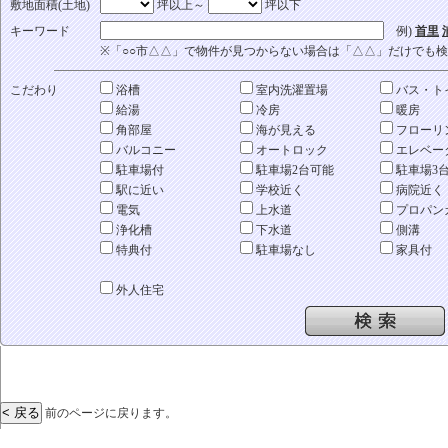
敷地面積(土地)
坪以上～
坪以下
キーワード
例)
首里
※「○○市△△」で物件が見つからない場合は「△△」だけでも
こだわり
浴槽
室内洗濯置場
バス・ト
給湯
冷房
暖房
角部屋
海が見える
フローリ
バルコニー
オートロック
エレベー
駐車場付
駐車場2台可能
駐車場3
駅に近い
学校近く
病院近く
電気
上水道
プロパン
浄化槽
下水道
側溝
特典付
駐車場なし
家具付
外人住宅
前のページに戻ります。