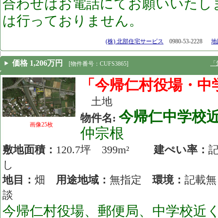
合わせはお電話にてお願いいたし
は行っておりません。
[25.06.02]
(株) 北部住宅サービス
0980-53-2228
地図
価格 1,206万円
「
[物件番号：CUFS3865]
「今帰仁村役場・中
土地
今帰仁中学校
物件名:
画像25枚
仲宗根
敷地面積：
120.7坪 399m²
建ぺい率：
し
地目：
畑
用途地域：
無指定
環境：
記載
談
今帰仁村役場、郵便局、中学校近く