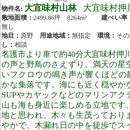
大宜味村山林
大宜味村押
物件名:
敷地面積：
2499.86坪 8264m²
建ぺい率
無し
地目：
原野
用途地域：
無指定
環境：
そ
し：
相談
名護市より車で約40分大宜味村押
の声と野鳥のさえずり、満天の星
いフクロウの鳴き声が響くほどの
かな集落です。海にも近く穏やか
SUPやカヤックなどのマリンアク
山も海も身近に楽しめる立地です
地と思われ、木々も生茂っており
やかで、木漏れ日の中を徒歩でス