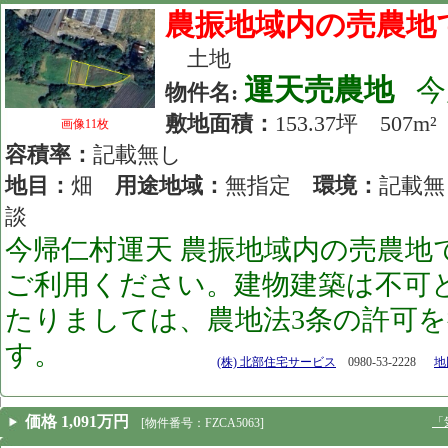
農振地域内の売農地
土地
運天売農地
今
物件名:
敷地面積：
153.37坪 50
画像11枚
容積率：
記載無し
地目：
畑
用途地域：
無指定
環境：
記載
談
今帰仁村運天 農振地域内の売農地
ご利用ください。建物建築は不可
たりましては、農地法3条の許可
す。
[26.06.04]
(株) 北部住宅サービス
0980-53-2228
地図
価格 1,091万円
「
[物件番号：FZCA5063]