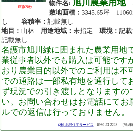
旭川農業用地
物件名:
画像20枚
敷地面積：
3345.65坪 11
し
容積率：
記載無し
地目：
山林
用途地域：
未指定
環境：
記
記載無し
名護市旭川緑に囲まれた農業用地
業従事者以外でも購入は可能です
おり農業目的以外でのご利用は不
での通路は一部私有地を通行して
ず現況での引き渡しとなりますの
い。お問い合わせはお電話にてお
ルでの返信は行っておりません。
[26.05.29]
(株) 北部住宅サービス
0980-53-2228
[詳細