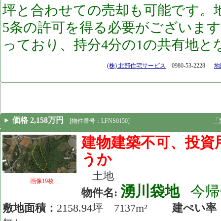
坪と合わせての売却も可能です。
5条の許可を得る必要がございま
っており、持分4分の1の共有地と
[23.11.15]
(株) 北部住宅サービス
0980-53-2228
地図
価格 2,158万円
「
[物件番号：LFNS0150]
建物建築不可、投資
うか
土地
画像19枚
湧川袋地
今帰
物件名:
敷地面積：
2158.94坪 7137m²
建ぺい率