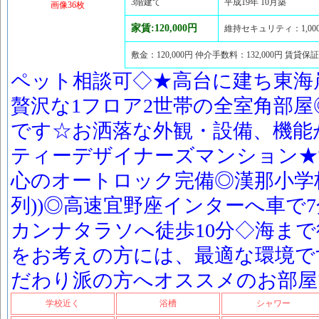
3階建て
平成19年 10月築
画像36枚
家賃:120,000円
維持セキュリティ：1,00
敷金：120,000円 仲介手数料：132,000円 賃貸保
ペット相談可◇★高台に建ち東海
贅沢な1フロア2世帯の全室角部
です☆お洒落な外観・設備、機能
ティーデザイナーズマンション★
心のオートロック完備◎漢那小学校
列))◎高速宜野座インターへ車で
カンナタラソへ徒歩10分◇海ま
をお考えの方には、最適な環境で
だわり派の方へオススメのお部屋
学校近く
浴槽
シャワー