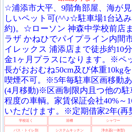
☆浦添市大平、9階角部屋、海が見
しいペット可(^^♪☆駐車場1台込
約)。☆ローソン 神森中学校前店
ラザ かねひでパイプライン内間市
イレックス 浦添店まで徒歩約10
金1ヶ月プラスになります。※ペ
長がおおむね50cm及び体重10kg
喫煙不可。※5年毎駐車区画移動あり
(4月移動)※区画制限内且つ他の
程度の車輌。家賃保証会社40%～1
いただけます。※定期借家2年(再
学校近く
浴槽
シャワー
バス・トイレ別
システムキッチン
浄水器(一体型)