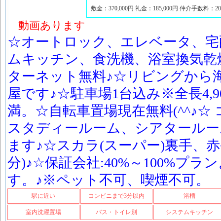
敷金：370,000円 礼金：185,000円 仲介手数料：2
動画あります
☆オートロック、エレベータ、宅
ムキッチン、食洗機、浴室換気乾
ターネット無料♪☆リビングから
屋です♪☆駐車場1台込み※全長4,90
満。☆自転車置場現在無料(^^♪☆
スタディールーム、シアタールー
ます♪☆スカラ(スーパー)裏手、赤
分)♪☆保証会社:40%～100%プ
す。♪※ペット不可、喫煙不可。
駅に近い
コンビニまで3分以内
浴槽
室内洗濯置場
バス・トイレ別
システムキッチン