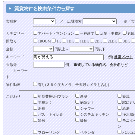
市町村
／ 広域検索
※「市町
カテゴリー
アパート・マンション
一戸建て
店舗・事務所
倉庫
間取り
1ROOM
1K
1DK
1LDK
2DK
2LDK
3DK
金額
円以上～
円以下
キーワード
例)
首里 ペット
※除外
例）
重複している物件名、会社名
など
キーワー
ド
物件動画
有り(３６０度カメラ、全天球カメラも含む)
こだわり
初期費用0円プラン
新築
築浅
学校近く
病院近く
駅に近
浴槽
シャワー
給湯
バス・トイレ別
システムキッチン
浄水器(
冷房
暖房
モニタ
ン
フローリング
ベランダ
バルコ