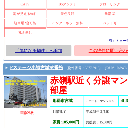
CATV
BSアンテナ
フローリング
海が見える物件
景色良好
角部屋
駐車場2台可能
インターネット無料
ペット可
礼金無し
（有）トォー
「気になる物件」へ追加
この物件に問い合わ
Fステージ小禄宮城弐番館
[物件番号：3877 3918] ('26.06.10,8:40)
赤嶺駅近く分譲マ
部屋
那覇市宮城
4L
アパート・マンション
11階建て
平成28年 3月築
画像26枚
家賃:185,000円
共益費：15,000円