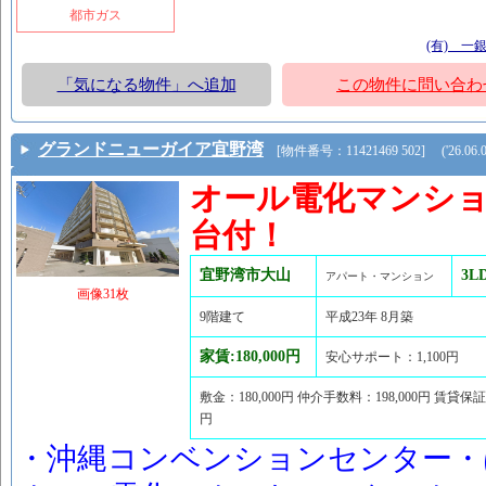
都市ガス
(有) 一
「気になる物件」へ追加
この物件に問い合わ
グランドニューガイア宜野湾
[物件番号：11421469 502] ('26.06.08
オール電化マンシ
台付！
宜野湾市大山
3L
アパート・マンション
画像31枚
9階建て
平成23年 8月築
家賃:180,000円
安心サポート：1,100円
敷金：180,000円 仲介手数料：198,000円 賃貸保証
円
・沖縄コンベンションセンター・