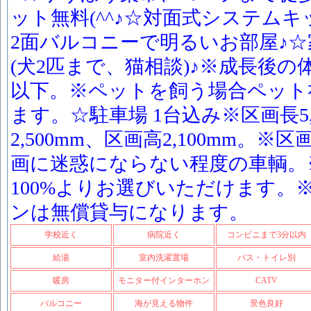
ット無料(^^♪☆対面式システム
2面バルコニーで明るいお部屋♪
(犬2匹まで、猫相談)♪※成長後の体長
以下。※ペットを飼う場合ペット
ます。☆駐車場 1台込み※区画長5,
2,500mm、区画高2,100mm。
画に迷惑にならない程度の車輌。※
100%よりお選びいただけます。
ンは無償貸与になります。
学校近く
病院近く
コンビニまで3分以内
給湯
室内洗濯置場
バス・トイレ別
暖房
モニター付インターホン
CATV
バルコニー
海が見える物件
景色良好