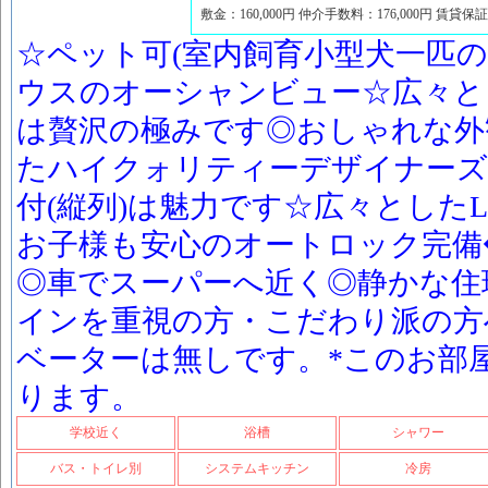
敷金：160,000円 仲介手数料：176,000円 賃貸保
☆ペット可(室内飼育小型犬一匹の
ウスのオーシャンビュー☆広々と
は贅沢の極みです◎おしゃれな外
たハイクォリティーデザイナーズ
付(縦列)は魅力です☆広々とした
お子様も安心のオートロック完備
◎車でスーパーへ近く◎静かな住環
インを重視の方・こだわり派の方
ベーターは無しです。*このお部
ります。
学校近く
浴槽
シャワー
バス・トイレ別
システムキッチン
冷房