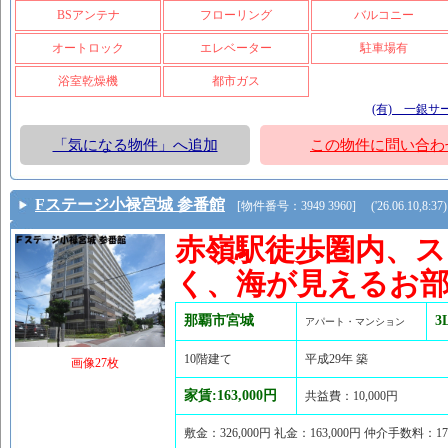
BSアンテナ
フローリング
バルコニー
オートロック
エレベーター
駐車場有
浴室乾燥機
都市ガス
(有) 一銀サ
「気になる物件」へ追加
この物件に問い合わ
Fステージ小禄宮城 参番館
[物件番号：3949 3960] ('26.06.10,8:37)
赤嶺駅徒歩圏内、ス
く、海が見えるお
那覇市宮城
3
アパート・マンション
10階建て
平成29年 築
画像27枚
家賃:163,000円
共益費：10,000円
敷金：326,000円 礼金：163,000円 仲介手数料：1