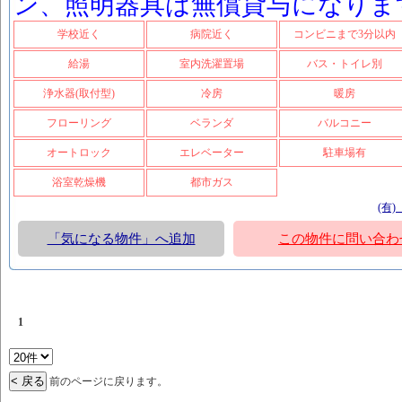
ン、照明器具は無償貸与になりま
学校近く
病院近く
コンビニまで3分以内
給湯
室内洗濯置場
バス・トイレ別
浄水器(取付型)
冷房
暖房
フローリング
ベランダ
バルコニー
オートロック
エレベーター
駐車場有
浴室乾燥機
都市ガス
(有
「気になる物件」へ追加
この物件に問い合わ
1
前のページに戻ります。