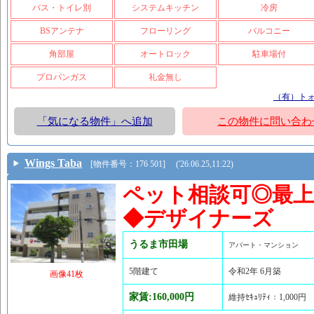
バス・トイレ別
システムキッチン
冷房
BSアンテナ
フローリング
バルコニー
角部屋
オートロック
駐車場付
プロパンガス
礼金無し
（有）ト
「気になる物件」へ追加
この物件に問い合わ
Wings Taba
[物件番号：176 501] ('26.06.25,11:22)
ペット相談可◎最
◆デザイナーズ
うるま市田場
アパート・マンション
5階建て
令和2年 6月築
画像41枚
家賃:160,000円
維持ｾｷｭﾘﾃｨ：1,000円