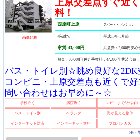
上原交差点すぐ近
料！
西原町上原
アパート・マンション
4階建て
平成13年 5月築
画像14枚
家賃:43,000円
共益費：2,000円安心
敷金：86,000円 仲介手数料：47,300円 共済会費：
バス・トイレ別☆眺め良好な2DK
コンビニ・上原交差点も近くで好立
問い合わせはお早めに～☆
学校近く
病院近く
コンビニまで3分以内
バス・トイレ別
ベランダ
海が見える物件
インターネット対応
インターネット無料
プロパンガス
（有）