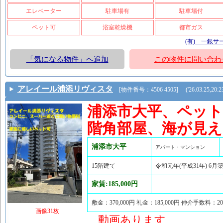
エレベーター
駐車場有
駐車場付
ペット可
浴室乾燥機
都市ガス
(有) 一銀サ
「気になる物件」へ追加
この物件に問い合わ
アレイール浦添リヴィスタ
[物件番号：4506 4505] ('26.03.25,20:2
浦添市大平、ペット
階角部屋、海が見
浦添市大平
アパート・マンション
15階建て
令和元年(平成31年) 6月
家賃:185,000円
敷金：370,000円 礼金：185,000円 仲介手数料：2
画像31枚
動画あります