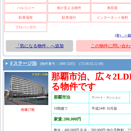
バルコニー
海が見える物件
角部屋
駐車場有
駐車場付
インターネット無料
プロパンガス
(有) 一
「気になる物件」へ追加
この物件に問い合わ
Fステージ泊
[物件番号：3490 3205] ('25.06.02,12:49)
那覇市泊、広々2L
る物件です
那覇市泊
アパート・マンション
10階建て
平成24年 10月築
画像27枚
家賃:200,000円
敷金：400,000円 礼金：200,000円 仲介手数料：2