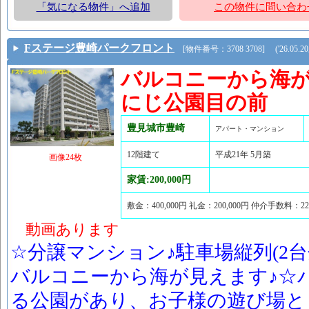
「気になる物件」へ追加
この物件に問い合わ
Fステージ豊崎パークフロント
[物件番号：3708 3708] ('26.05.20,
バルコニーから海
にじ公園目の前
豊見城市豊崎
アパート・マンション
12階建て
平成21年 5月築
画像24枚
家賃:200,000円
敷金：400,000円 礼金：200,000円 仲介手数料：2
動画あります
☆分譲マンション♪駐車場縦列(2台
バルコニーから海が見えます♪☆
る公園があり、お子様の遊び場と