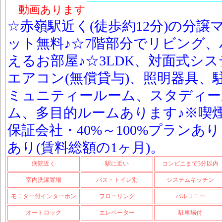
動画あります
☆赤嶺駅近く(徒歩約12分)の分
ット無料♪☆7階部分でリビング
えるお部屋♪☆3LDK、対面式シ
エアコン(無償貸与)、照明器具、
ミュニティールーム、スタディー
ム、多目的ルームあります♪※喫
保証会社・40%～100%プランあ
あり(賃料総額の1ヶ月)。
病院近く
駅に近い
コンビニまで3分以内
室内洗濯置場
バス・トイレ別
システムキッチン
モニター付インターホン
フローリング
バルコニー
オートロック
エレベーター
駐車場付