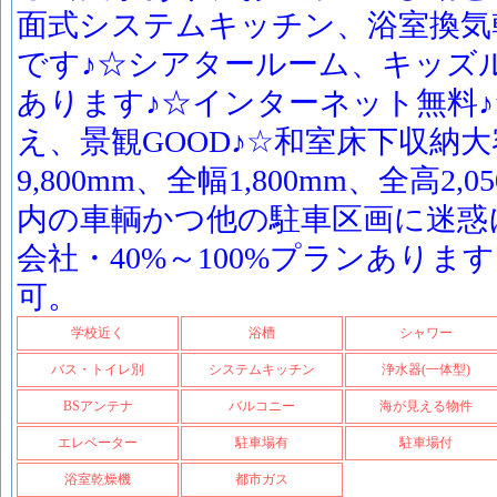
面式システムキッチン、浴室換気
です♪☆シアタールーム、キッズ
あります♪☆インターネット無料♪
え、景観GOOD♪☆和室床下収納大
9,800mm、全幅1,800mm、全高2
内の車輌かつ他の駐車区画に迷惑
会社・40%～100%プランありま
可。
学校近く
浴槽
シャワー
バス・トイレ別
システムキッチン
浄水器(一体型)
BSアンテナ
バルコニー
海が見える物件
エレベーター
駐車場有
駐車場付
浴室乾燥機
都市ガス