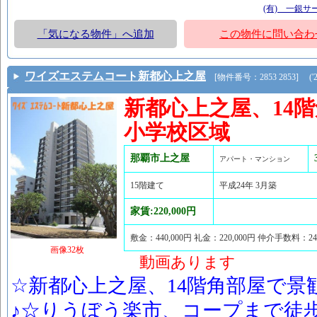
(有) 一銀サ
「気になる物件」へ追加
この物件に問い合わ
ワイズエステムコート新都心上之屋
[物件番号：2853 2853] ('26.0
新都心上之屋、14
小学校区域
那覇市上之屋
アパート・マンション
15階建て
平成24年 3月築
家賃:220,000円
敷金：440,000円 礼金：220,000円 仲介手数料：2
画像32枚
動画あります
☆新都心上之屋、14階角部屋で景観
♪☆りうぼう楽市、コープまで徒歩