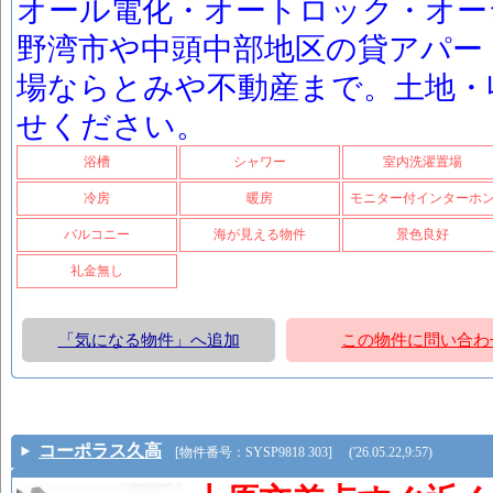
オール電化・オートロック・オー
野湾市や中頭中部地区の貸アパー
場ならとみや不動産まで。土地・
せください。
浴槽
シャワー
室内洗濯置場
冷房
暖房
モニター付インターホ
バルコニー
海が見える物件
景色良好
礼金無し
「気になる物件」へ追加
この物件に問い合わ
コーポラス久高
[物件番号：SYSP9818 303] ('26.05.22,9:57)