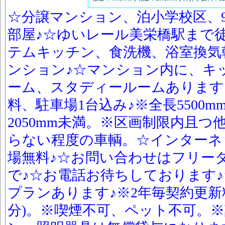
☆分譲マンション、泊小学校区、
部屋♪☆ゆいレール美栄橋駅まで徒
テムキッチン、食洗機、浴室換気
ンション♪☆マンション内に、キ
ーム、スタディールームあります
料、駐車場1台込み♪※全長5500mm
2050mm未満。※区画制限内且
らない程度の車輌。☆インターネ
場無料♪☆お問い合わせはフリーダイヤル
で♪☆お電話お待ちしております♪☆
プランあります♪※2年毎契約更新
分)。※喫煙不可、ペット不可。