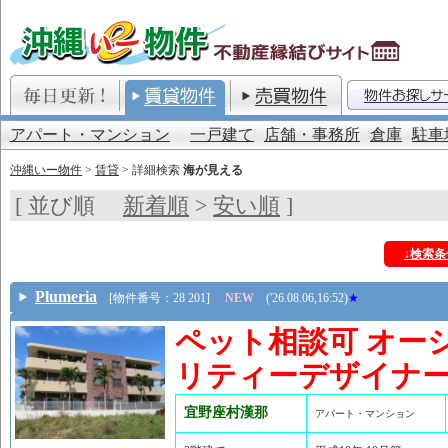
アパート・マンション
一戸建て
店舗・事務所
倉庫
駐車
沖縄いー物件
>
賃貸
> 詳細検索
海が見える
[ 並び順
新着順
>
安い順
]
↓検索
Plumeria
[物件番号：28 201]
NEW
('26.08.06,16:52)
★
ペット相談可 オー
リティーデザイナ
宜野座村漢那
アパート・マンション