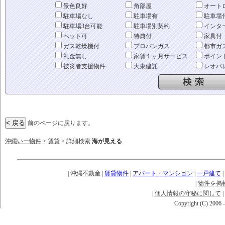
景色良好
角部屋
オート
駐車場なし
駐車場有
駐車場
駐車場3台可能
駐車場別契約
インタ
ペット可
特典付
家具付
ガス乾燥機付
プロパンガス
都市ガ
礼金無し
家賃１ヶ月サービス
ポイン
被災者支援物件
大東建託
レオパ
前のページに戻ります。
沖縄いー物件
>
賃貸
> 詳細検索
海が見える
|
沖縄不動産
|
賃貸物件
|
アパート・マンション
|
一戸建て
|
|
物件を掲
|
個人情報の守秘に関して
|
Copyright (C) 2006 