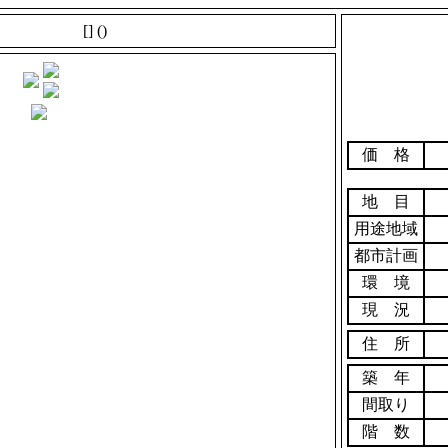
[]
()
価 格
地 目
用途地域
都市計画
環 境
現 況
住 所
築 年
間取り
階 数