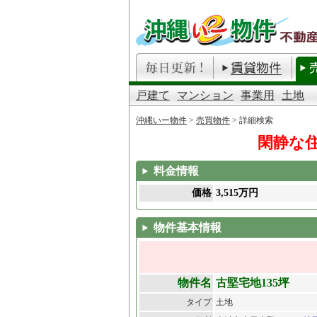
戸建て
マンション
事業用
土地
沖縄いー物件
>
売買物件
> 詳細検索
閑静な
料金情報
価格
3,515万円
物件基本情報
物件名
古堅宅地135坪
タイプ
土地