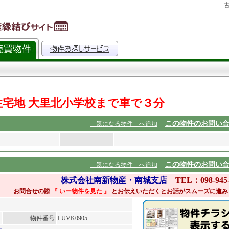
古
住宅地 大里北小学校まで車で３分
この物件のお問い
「気になる物件」へ追加
この物件のお問い
「気になる物件」へ追加
株式会社南新物産・南城支店
TEL：098-945-
お問合せの際
『 いー物件を見た
』
とお伝えいただくとお話がスムーズに進み
物件番号
LUVK0905