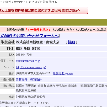
この物件を他のサイトやブログに貼り付ける
お問合せの際
『 いー物件を見た
』
とお伝えいただくとお話がスムーズに進み
この物件のお問い合わせフォームへ
]
取扱会社
株式会社南新物産・南城支店
［
詳細
］
TEL
098-945-0310
FAX
098-944-7004
電子メール
ozato@nanchan.co.jp
ホームページ
http://www.nanchan.co.jp/
住所
沖縄県南城市大里高平97-2
店舗地図 google
取り扱い物件
賃貸物件
売買物件
取り扱い地域
那覇市 宜野湾市 浦添市 糸満市 豊見城市 南城市 中頭郡西原町 島尻郡
島尻郡南風原町
免許
沖縄県知事(2)第4669号
宜野湾以南の不動産を扱っております。