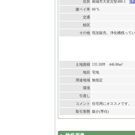
住所
南城市大里古堅480-1
地
建ペイ率
60 %
交通
校区
その他
現況販売。浄化槽残って
土地面積
135.18坪 446.86m²
地目
宅地
用途地域
無指定
環境
引渡し
コメント
住宅用にオススメです。
取引形態
媒介(専任)