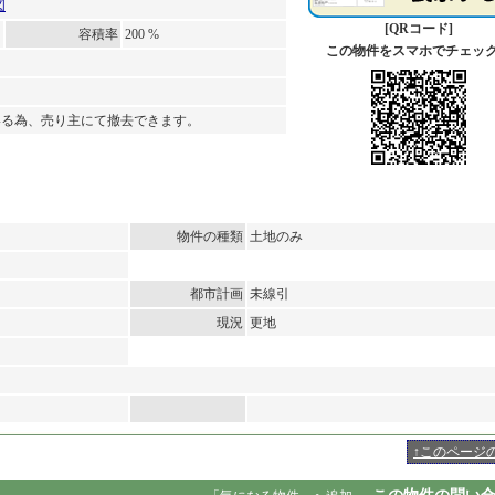
図
[QRコード]
容積率
200 %
この物件をスマホでチェッ
いる為、売り主にて撤去できます。
物件の種類
土地のみ
都市計画
未線引
現況
更地
↑このページ