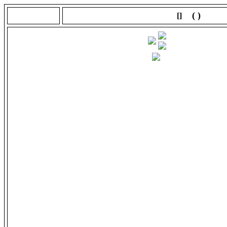
( )
[]