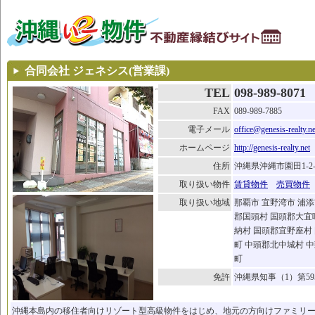
合同会社 ジェネシス(営業課)
TEL
098-989-8071
FAX
089-989-7885
電子メール
office@genesis-realty.ne
ホームページ
http://genesis-realty.net
住所
沖縄県沖縄市園田1-2
取り扱い物件
賃貸物件
売買物件
取り扱い地域
那覇市 宜野湾市 浦添
郡国頭村 国頭郡大宜
納村 国頭郡宜野座村
町 中頭郡北中城村 
町
免許
沖縄県知事（1）第59
沖縄本島内の移住者向けリゾート型高級物件をはじめ、地元の方向けファミリ