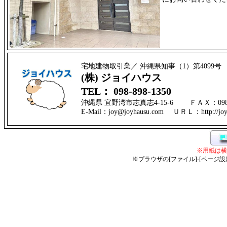
宅地建物取引業／ 沖縄県知事（1）第4099号
(株) ジョイハウス
TEL： 098-898-1350
沖縄県 宜野湾市志真志4-15-6 ＦＡＸ：098-
E-Mail：joy@joyhausu.com ＵＲＬ：http://jo
※用紙は横
※プラウザの[ファイル]-[ページ