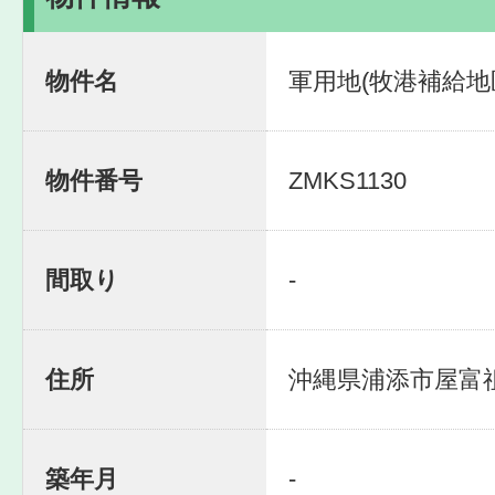
物件名
軍用地(牧港補給地区
物件番号
ZMKS1130
間取り
-
住所
沖縄県浦添市屋富
築年月
-