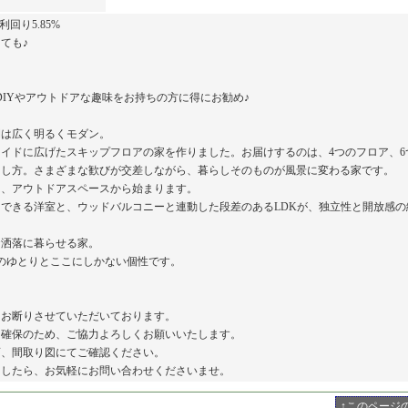
回り5.85%
ても♪
DIYやアウトドアな趣味をお持ちの方に得にお勧め♪
間は広く明るくモダン。
イドに広げたスキップフロアの家を作りました。お届けするのは、4つのフロア、6
らし方。さまざまな歓びが交差しながら、暮らしそのものが風景に変わる家です。
は、アウトドアスペースから始まります。
できる洋室と、ウッドバルコニーと連動した段差のあるLDKが、独立性と開放感の
お洒落に暮らせる家。
のゆとりとここにしかない個性です。
はお断りさせていただいております。
ー確保のため、ご協力よろしくお願いいたします。
画、間取り図にてご確認ください。
ましたら、お気軽にお問い合わせくださいませ。
↑このページ