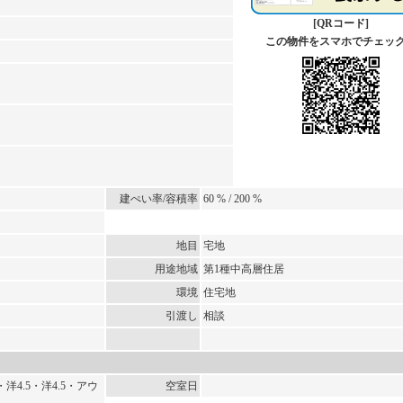
[QRコード]
この物件をスマホでチェッ
建ぺい率/容積率
60 % / 200 %
地目
宅地
用途地域
第1種中高層住居
環境
住宅地
引渡し
相談
6・洋4.5・洋4.5・アウ
空室日