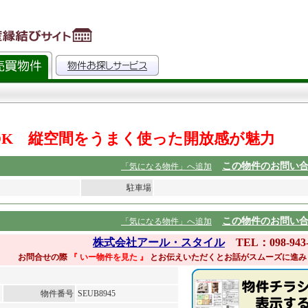
LDK 縦空間をうまく使った開放感が魅力
この物件のお問い
「気になる物件」へ追加
駐車場
この物件のお問い
「気になる物件」へ追加
株式会社アール・スタイル
TEL：098-943-
お問合せの際
『 いー物件を見た
』
とお伝えいただくとお話がスムーズに進み
物件番号
SEUB8945