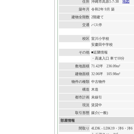
住所
沖縄市高原1-7-38
地図
築年月
令和2年 9月 築
建物全階数
2階建て
交通
バス停
校区
室川小学校
安慶田中学校
その他
■近隣情報
・高速入口 車で10分
敷地面積
71.42坪 236.09m²
建物面積
32.06坪 105.98m²
物件の種類
中古物件
構造
木造
都市計画
未線引
現況
賃貸中
取引形態
媒介(一般)
部屋情報
間取り
4LDK - LDK19・洋6・洋