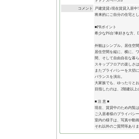
トドアスぺ―ス6
コメント
戸建賃貸♪現在賃貸入居中!利
将来的にご自分の住宅とし
■PRポイント
希少なP6台!車好きな方、
外観はシンプル。居住空
居住空間を縦に、横に、ワ
間、そして自由自在な暮
スキップフロアの楽しさ
またプライバシーを大切に
バランスを演出。
大家族でも、ゆったりと
目指したのは、2階建以上
■ 注 意 ■
現在、賃貸中のため内覧
ご入居者様のプライバシ
室内の様子は、写真や動
それ以外のご質問等あり