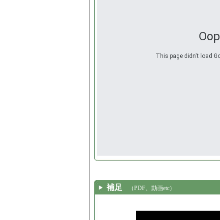
Oop
This page didn't load Go
補足
（PDF、動画etc）