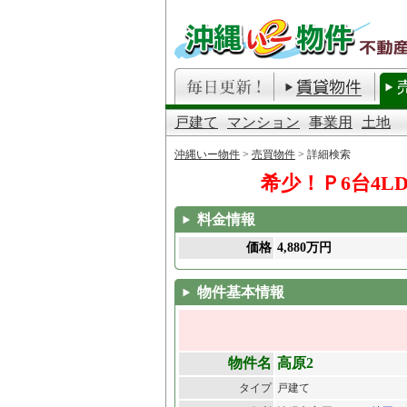
戸建て
マンション
事業用
土地
沖縄いー物件
>
売買物件
> 詳細検索
希少！Ｐ6台4
料金情報
価格
4,880万円
物件基本情報
物件名
高原2
タイプ
戸建て