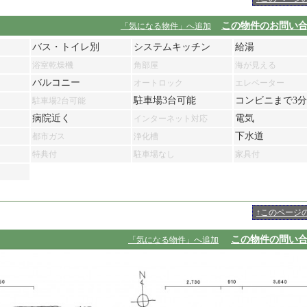
この物件のお問い
「気になる物件」へ追加
バス・トイレ別
システムキッチン
給湯
浴室乾燥機
角部屋
海が見える
バルコニー
オートロック
エレベーター
駐車場3台可能
コンビニまで3
駐車場2台可能
病院近く
電気
インターネット対応
下水道
都市ガス
浄化槽
特典付
駐車場なし
家具付
↑このページ
この物件の問い
「気になる物件」へ追加