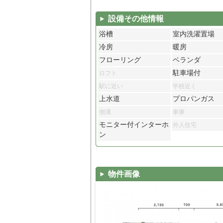
設備その他情報
浴槽
室内洗濯置場
冷房
暖房
フローリング
ベランダ
駐車場付
ロフト
駅に近い
学校近く
上水道
プロパンガス
側溝
車庫
モニター付インターホ
外人住宅
ン
物件画像