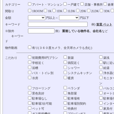
カテゴリー
アパート・マンション
一戸建て
店舗・事務所
倉庫
間取り
1ROOM
1K
1DK
1LDK
2DK
2LDK
3DK
金額
円以上～
円以下
キーワード
例)
首里 ペット
※除外
例）
重複している物件名、会社名
など
キーワー
ド
物件動画
有り(３６０度カメラ、全天球カメラも含む)
こだわり
初期費用0円プラン
新築
築浅
学校近く
病院近く
駅に近
浴槽
シャワー
給湯
バス・トイレ別
システムキッチン
浄水器(
冷房
暖房
モニタ
ン
フローリング
ベランダ
バルコ
景色良好
角部屋
オート
駐車場なし
駐車場有
駐車場
駐車場3台可能
駐車場別契約
インタ
ペット可
特典付
家具付
ガス乾燥機付
プロパンガス
都市ガ