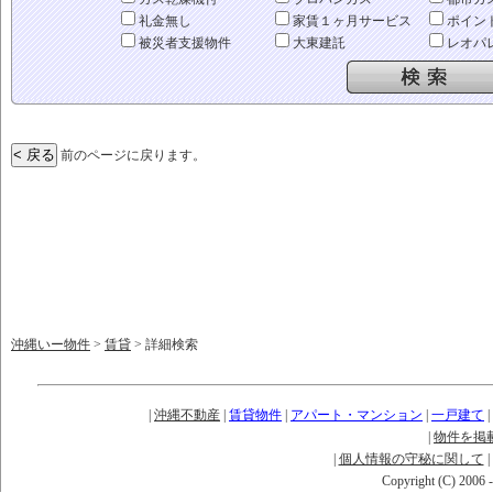
礼金無し
家賃１ヶ月サービス
ポイン
被災者支援物件
大東建託
レオパ
前のページに戻ります。
沖縄いー物件
>
賃貸
> 詳細検索
|
沖縄不動産
|
賃貸物件
|
アパート・マンション
|
一戸建て
|
|
物件を掲
|
個人情報の守秘に関して
|
Copyright (C) 2006 