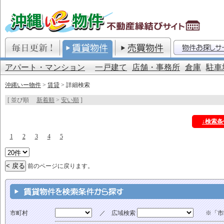
アパート・マンション
一戸建て
店舗・事務所
倉庫
駐車
沖縄いー物件
>
賃貸
> 詳細検索
[ 並び順
新着順
>
安い順
]
↓検索
1
2
3
4
5
前のページに戻ります。
市町村
／ 広域検索
※「市町