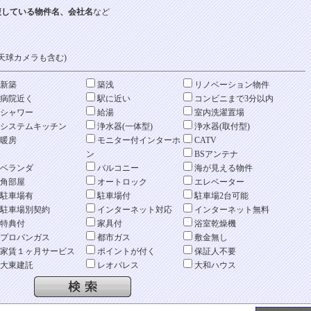
複している物件名、会社名
など
天球カメラも含む)
新築
築浅
リノベーション物件
病院近く
駅に近い
コンビニまで3分以内
シャワー
給湯
室内洗濯置場
システムキッチン
浄水器(一体型)
浄水器(取付型)
暖房
モニター付インターホ
CATV
ン
BSアンテナ
ベランダ
バルコニー
海が見える物件
角部屋
オートロック
エレベーター
駐車場有
駐車場付
駐車場2台可能
駐車場別契約
インターネット対応
インターネット無料
特典付
家具付
浴室乾燥機
プロパンガス
都市ガス
敷金無し
家賃１ヶ月サービス
ポイントが付く
保証人不要
大東建託
レオパレス
大和ハウス