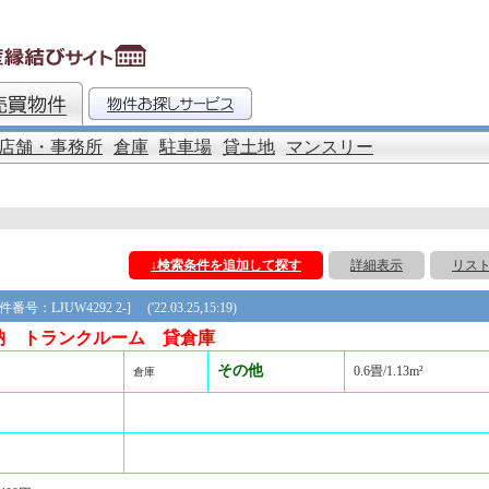
店舗・事務所
倉庫
駐車場
貸土地
マンスリー
↓検索条件を追加して探す
詳細表示
リス
号：LJUW4292 2-] ('22.03.25,15:19)
納 トランクルーム 貸倉庫
その他
0.6畳/1.13m²
倉庫