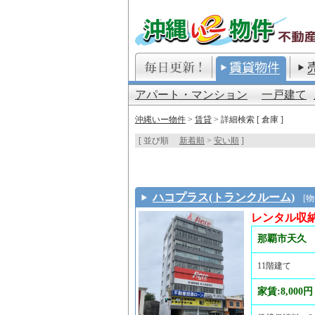
アパート・マンション
一戸建て
沖縄いー物件
>
賃貸
> 詳細検索 [ 倉庫 ]
[ 並び順
新着順
>
安い順
]
ハコプラス(トランクルーム)
[物件番
レンタル収
那覇市天久
11階建て
家賃:8,000円