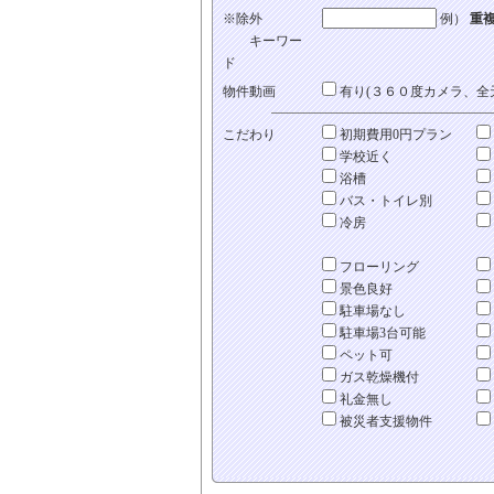
※除外
例）
重
キーワー
ド
物件動画
有り(３６０度カメラ、全
こだわり
初期費用0円プラン
学校近く
浴槽
バス・トイレ別
冷房
フローリング
景色良好
駐車場なし
駐車場3台可能
ペット可
ガス乾燥機付
礼金無し
被災者支援物件