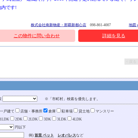
内です!
株式会社南新物産・那覇新都心店
098-861-4007
[17.06.01]
地図 g
この物件に問い合わせ
詳細を見る
< 戻る
索
※「市町村」検索を優先します。
一戸建て
店舗・事務所
倉庫
駐車場
貸土地
マンスリー
1LDK
2DK
2LDK
3DK
3LDK
4LDK
円以下
例)
首里 ペット
レオパレス
など