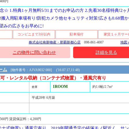
,400円
☆ 1.特典1ヶ月無料5/31までのお申込の方 2.先着30名様特典!2
!搬入用駐車場有り!防犯カメラ他セキュリティ対策!広さも0.68畳
お望みの広さをお早めに!
コンビニまで3分以内
駐車場付
家賃１ヶ月サー
株式会社南新物産・那覇新都心店
098-861-4007
[22.03.25]
地図 g
この物件に問い合わせ
詳細を見る
ーム
[物件番号：AJVA9032 000] ('16.07.17,11:48)
入れ可・レンタル収納（コンテナ式物置）・通風穴有り
1ROOM
約1.6帖/2.7m²
倉庫
平成28年 6月築
560円 賃貸保証料：4,200円
テナ式物置)・通風穴有り。2019年開通予定の経塚モノ駅近く、サ