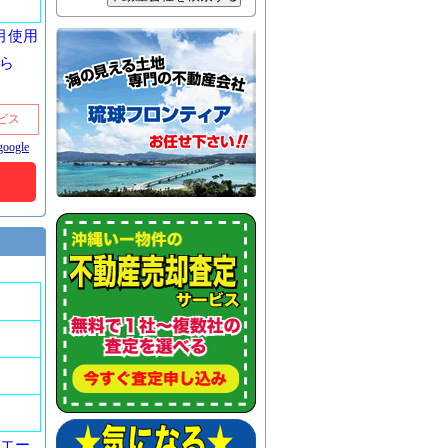
ヶ月使用
から
ビス
oogle
ンエー