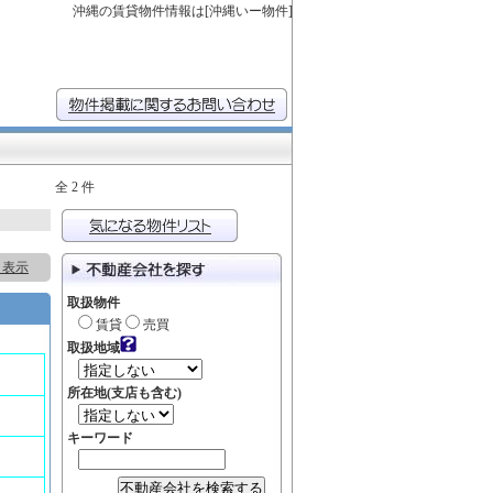
沖縄の賃貸物件情報は[沖縄いー物件]
全 2 件
ト表示
取扱物件
賃貸
売買
取扱地域
所在地(支店も含む)
キーワード