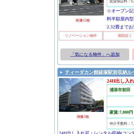
賃貸保証料：6
☆オープン記念
料半額屋内型
画像12枚
2.32畳まで
リノベーション物件
病院近く
「気になる物件」へ追加
ティーダカン館経塚駅前収納ル
24H出し
浦添市前田
家賃:7,000円
画像5枚
仲介手数料：7,
24H出し入れ可・レンタル収納(コン