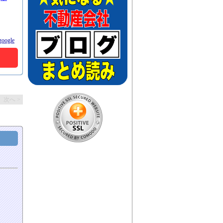
oogle
次へ >