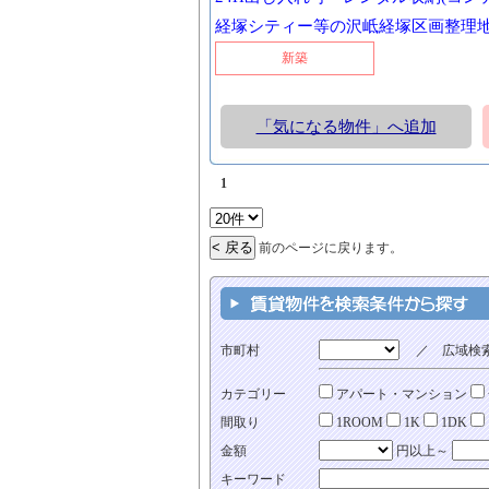
経塚シティー等の沢岻経塚区画整理地
新築
「気になる物件」へ追加
1
前のページに戻ります。
市町村
／ 広域検
カテゴリー
アパート・マンション
間取り
1ROOM
1K
1DK
金額
円以上～
キーワード