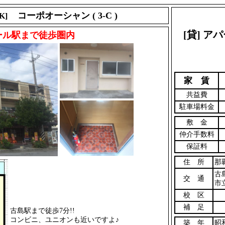
コーポオーシャン ( 3-C )
DK]
[貸] 
ール駅まで徒歩圏内
家 賃
共益費
駐車場料金
敷 金
仲介手数料
保証料
住 所
那
古
交 通
市
校 区
補 足
古島駅まで徒歩7分!!
コンビニ、ユニオンも近いですよ♪
築 年
昭