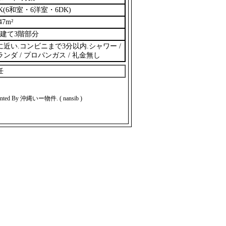
K(6和室・6洋室・6DK)
47m²
階建て3階部分
に近い.コンビニまで3分以内.シャワー /
ランダ / プロパンガス / 礼金無し
任
inted By 沖縄いー物件. ( nansib )