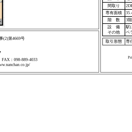
間取り
2D
専有面積
35.
階 数
3
設 備
駅
その他
ベ
2)第4669号
取引形態
専
7
Pr
AX：098-889-4033
www.nanchan.co.jp/