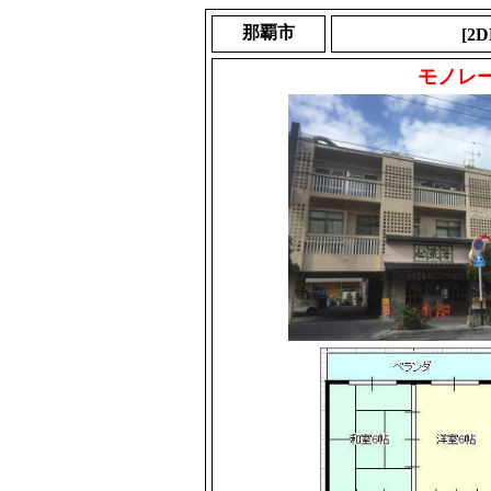
那覇市
[2
モノレ