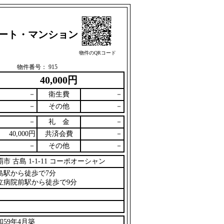
アパート・マンション
物件のQRコード
物件番号： 915
40,000円
－
衛生費
－
－
その他
－
－
礼 金
－
40,000円
共済会費
－
－
その他
－
覇市 古島 1-1-11 コーポオーシャン
島駅から徒歩で7分
立病院前駅から徒歩で9分
和59年4月築