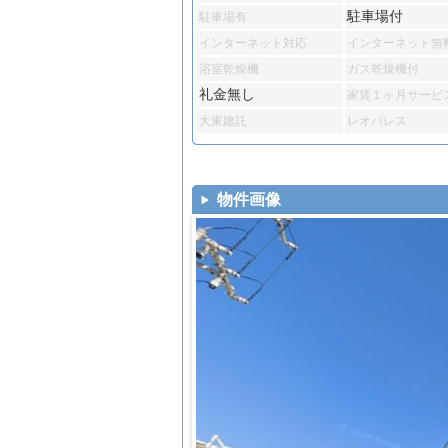
駐車場付
駐車場有
インターネット対応
インターネット無
浴室乾燥機
ガス乾燥機付
礼金無し
家賃１ヶ月サービ
大東建託
レオパレス
物件画像