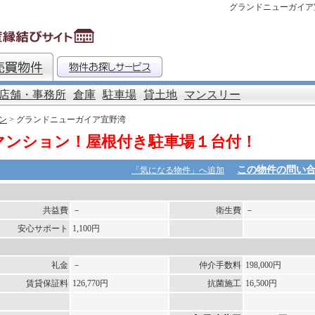
グランドニューガイア宜
店舗・事務所
倉庫
駐車場
貸土地
マンスリー
ン
> グランドニューガイア宜野湾
マンション！屋根付き駐車場１台付！
この物件の問い
「気になる物件」へ追加
共益費
－
衛生費
－
安心サポート
1,100円
礼金
－
仲介手数料
198,000円
賃貸保証料
126,770円
抗菌施工
16,500円