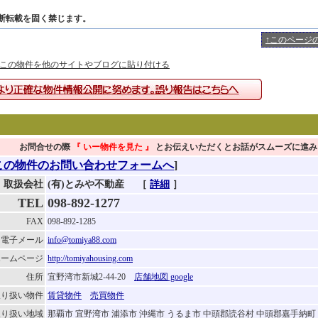
断転載を固く禁じます。
↑このページ
この物件を他のサイトやブログに貼り付ける
お問合せの際
『 いー物件を見た
』
とお伝えいただくとお話がスムーズに進み
この物件のお問い合わせフォームへ
]
取扱会社
(有)とみや不動産
［
詳細
］
TEL
098-892-1277
FAX
098-892-1285
電子メール
info@tomiya88.com
ホームページ
http://tomiyahousing.com
住所
宜野湾市新城2-44-20
店舗地図 google
取り扱い物件
賃貸物件
売買物件
取り扱い地域
那覇市 宜野湾市 浦添市 沖縄市 うるま市 中頭郡読谷村 中頭郡嘉手納町