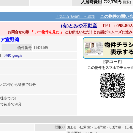
入居時費用
722,370円
(目安)
この物件の問い
「気になる物件」へ追加
(有)とみや不動産
TEL：098-892-
お問合せの際
『 いー物件を見た
』
とお伝えいただくとお話がスムーズに進み
イア宜野湾
物件番号
11421469
34
地図 google
[QRコード]
この物件をスマホでチェッ
分
バス停から徒歩で12分
徒歩で7分
まで徒歩で20分
化
間取り
3LDK - 4.2和室・5.4洋室・6.3洋室・15.4L