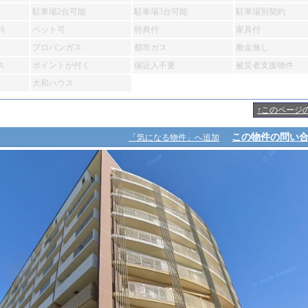
駐車場2台可能
駐車場3台可能
駐車場別契約
料
ペット可
特典付
家具付
プロパンガス
都市ガス
敷金無し
ス
ポイントが付く
保証人不要
被災者支援物件
大和ハウス
↑このページ
この物件の問い
「気になる物件」へ追加