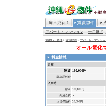
アパート・マンション
一戸建て
沖縄いー物件
>
賃貸物件
>
アパート・マンショ
オール電化
料金情報
月額
家賃
180,000円
駐車場料金
－
入居時
敷金
180,000円
共済会費
－
火災保険料
20,000円