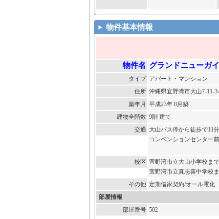
物件基本情報
物件名
グランドニューガ
タイプ
アパート・マンション
住所
沖縄県宜野湾市大山7-11-
築年月
平成23年 8月築
建物全階数
9階 建て
交通
大山バス停から徒歩で11
コンベンションセンター前
校区
宜野湾市立大山小学校まで
宜野湾市立真志喜中学校
その他
定期借家契約/オール電
部屋情報
部屋番号
502