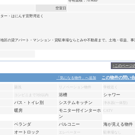
専有面積：70.46m²
空室日
ンター・はにんす宜野湾近く
部地区の貸アパート・マンション・貸駐車場ならとみや不動産まで。土地・収益、事
↑このページ
この物件の問い
「気になる物件」へ追加
築浅
リノベーション物件
学校近く
浴槽
シャワー
コンビニまで3分以内
バス・トイレ別
システムキッチン
浄水器(一体型)
暖房
モニター付インターホ
CATV
ン
ベランダ
バルコニー
海が見える物件
オートロック
エレベーター
駐車場なし