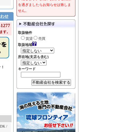
を過ぎましたらお知らせは致しま
せん。
合わせ
1277
ます。
取扱物件
賃貸
売買
取扱地域
所在地(支店も含む)
ク！
キーワード
DK /