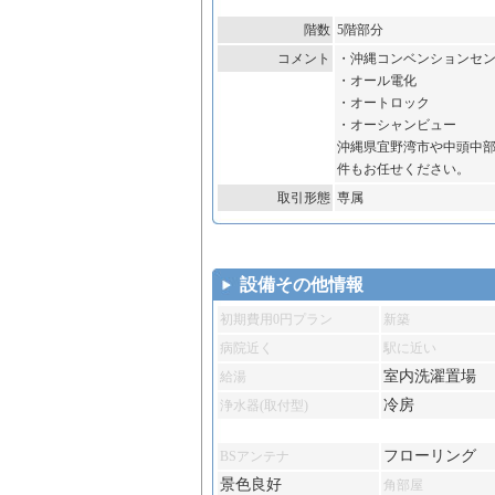
階数
5階部分
コメント
・沖縄コンベンションセ
・オール電化
・オートロック
・オーシャンビュー
沖縄県宜野湾市や中頭中
件もお任せください。
取引形態
専属
設備その他情報
初期費用0円プラン
新築
病院近く
駅に近い
室内洗濯置場
給湯
冷房
浄水器(取付型)
フローリング
BSアンテナ
景色良好
角部屋