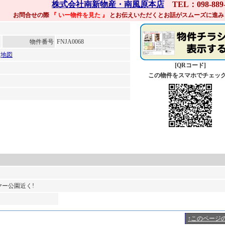
株式会社南新物産・南風原本店
TEL：098-889-
お問合せの際
『 いー物件を見た
』
とお伝えいただくとお話がスムーズに進み
物件番号
FNJA0068
8
地図
[QRコード]
この物件をスマホでチェッ
ヤー公園近く!
↑このページ