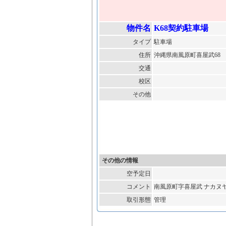
物件名
K68契約駐車場
タイプ
駐車場
住所
沖縄県南風原町喜屋武6
交通
校区
その他
その他の情報
空予定日
コメント
南風原町字喜屋武 ナカヌ
取引形態
管理