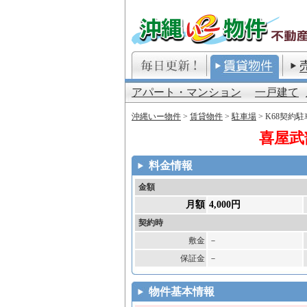
アパート・マンション
一戸建て
沖縄いー物件
>
賃貸物件
>
駐車場
> K68契約
喜屋武
料金情報
金額
月額
4,000円
契約時
敷金
－
保証金
－
物件基本情報