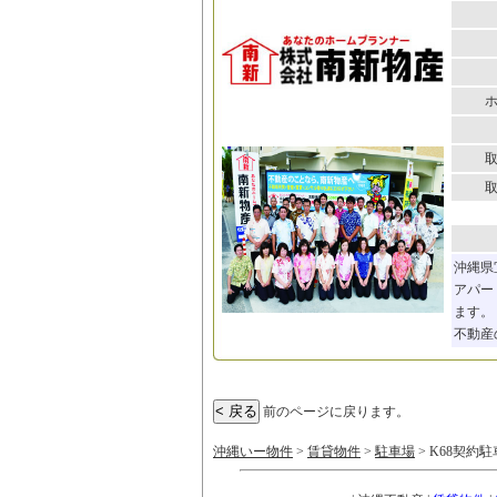
沖縄県
アパー
ます。
不動産
前のページに戻ります。
沖縄いー物件
>
賃貸物件
>
駐車場
> K68契約