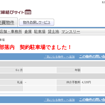
K
店舗・事務所
倉庫
駐車場
貸土地
マンスリー
駐車場
部落内 契約駐車場でました！
この物件の問い
「気になる物件」へ追加
6ヶ月
年額
礼金
－
仲介手数料
4,320円
この物件の問い
「気になる物件」へ追加