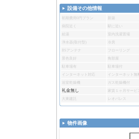
設備その他情報
初期費用0円プラン
新築
病院近く
駅に近い
給湯
室内洗濯置場
浄水器(取付型)
冷房
BSアンテナ
フローリング
景色良好
角部屋
駐車場有
駐車場付
インターネット対応
インターネット無
浴室乾燥機
ガス乾燥機付
礼金無し
家賃１ヶ月サービ
大東建託
レオパレス
物件画像