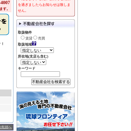
4007
を過ぎましたらお知らせは致しま
ます。
せん。
取扱物件
賃貸
売買
ク！
取扱地域
所在地(支店も含む)
キーワード
の先頭へ