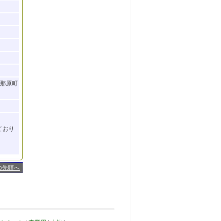
与那原町
ており
の先頭へ