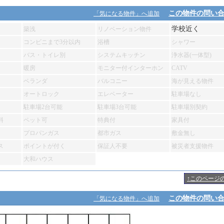
この物件の問い
「気になる物件」へ追加
学校近く
築浅
リノベーション物件
コンビニまで3分以内
浴槽
シャワー
バス・トイレ別
システムキッチン
浄水器(一体型)
暖房
モニター付インターホン
CATV
ベランダ
バルコニー
海が見える物件
オートロック
エレベーター
駐車場なし
駐車場2台可能
駐車場3台可能
駐車場別契約
料
ペット可
特典付
家具付
プロパンガス
都市ガス
敷金無し
ス
ポイントが付く
保証人不要
被災者支援物件
大和ハウス
↑このページ
この物件の問い
「気になる物件」へ追加