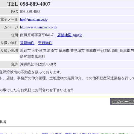
TEL
098-889-4007
FAX
098-889-4033
電子メール
hae@nanchan.co.jp
ホームページ
http://www.nanchan.co.jp/
住所
南風原町字宮平641-7
店舗地図 google
取り扱い物件
賃貸物件
売買物件
取り扱い地域
那覇市 宜野湾市 浦添市 糸満市 豊見城市 南城市 中頭郡西原町 島尻郡
島尻郡南風原町
免許
沖縄県知事(2)第4669号
宜野湾以南の不動産を扱っております。
ト、店舗、事務所の仲介管理、土地建物の売買仲介、その他不動産関連業務を行っ
の事でしたらお気軽にお問合わせ下さいませ!!
↑このページ
駐車場