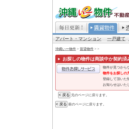
アパート・マンション
一戸建て
沖縄いー物件
>
賃貸物件
>
>
お探しの物件は商談中か契約済
物件が見つから
物件をお探しの
登録して頂いた
お知らせはいた
元のページに戻ります。
前のページに戻ります。