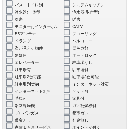
バス・トイレ別
システムキッチン
浄水器(一体型)
浄水器(取付型)
冷房
暖房
モニター付インターホン
CATV
BSアンテナ
フローリング
ベランダ
バルコニー
海が見える物件
景色良好
角部屋
オートロック
エレベーター
駐車場なし
駐車場有
駐車場付
駐車場2台可能
駐車場3台可能
駐車場別契約
インターネット対応
インターネット無料
ペット可
特典付
家具付
浴室乾燥機
ガス乾燥機付
プロパンガス
都市ガス
敷金無し
礼金無し
家賃１ヶ月サービス
ポイントが付く