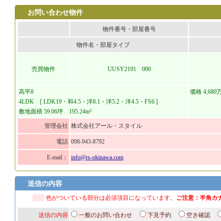
お問い合わせ物件
物件番号・部屋番号
物件名・部屋タイプ
売買物件
UUSY2191 000
高平8
価格 4,680
4LDK [ LDK19・和4.5・洋8.1・洋5.2・洋4.5・FS6 ]
敷地面積 59.06坪 195.24m²
管理会社
株式会社アール・スタイル
電話
098-943-8792
E-mail：
info@rs-okinawa.com
送信の内容
色がついている部分は必須項目になっています。
ご注意：半角カ
送信の内容
一般のお問い合わせ
下見予約
空き確認