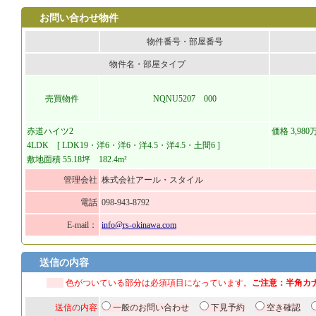
お問い合わせ物件
物件番号・部屋番号
物件名・部屋タイプ
売買物件
NQNU5207 000
赤道ハイツ2
価格 3,980
4LDK [ LDK19・洋6・洋6・洋4.5・洋4.5・土間6 ]
敷地面積 55.18坪 182.4m²
管理会社
株式会社アール・スタイル
電話
098-943-8792
E-mail：
info@rs-okinawa.com
送信の内容
色がついている部分は必須項目になっています。
ご注意：半角カ
送信の内容
一般のお問い合わせ
下見予約
空き確認