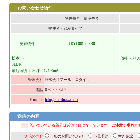
お問い合わせ物件
物件番号・部屋番号
物件名・部屋タイプ
売買物件
LRYL0015 000
松本SKF
価格 3,980
3LDK
敷地面積 52.86坪 174.75m²
管理会社
株式会社アール・スタイル
電話
098-943-8792
E-mail：
info@rs-okinawa.com
送信の内容
色がついている部分は必須項目になっています。
ご注意：半角カ
送信の内容
一般のお問い合わせ
下見予約
空き確認